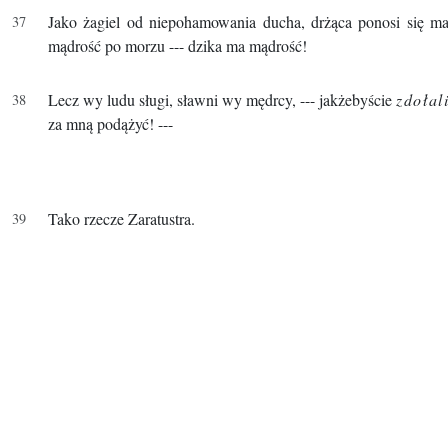
Jako żagiel od niepohamowania ducha, drżąca ponosi się m
mądrość po morzu --- dzika ma mądrość!
Lecz wy ludu sługi, sławni wy mędrcy, --- jakżebyście
zdołal
za mną podążyć! ---
Tako rzecze Zaratustra.