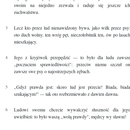
swoim na niejedno zezwala i raduje się jeszcze ic
zuchwalstwu.
Lecz kto przez lud nienawidzony bywa, jako wilk przez psy
oto duch wolny, ten wróg pęt, nieczołobitnik ten, ów po lasac
mieszkający.
Jego z kryjówek przepędzić --- to było dla ludu zawsz
,,poczuciem sprawiedliwości": przeciw niemu szczuł o
zawsze swe psy o najostrzejszych zębach.
,,Gdyż prawda jest: skoro lud jest przecie! Biada, biad
szukającym!" --- tak oto rozbrzmiewało z dawien dawna.
Ludowi swemu chcecie wywalczyć słuszność dla jeg
uwielbień: to było waszą ,,wolą prawdy", mędrcy wy sławni!