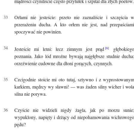
mądrości czyniliście często przytułek i szpital dla złych poetów.
Orłami nie jesteście: przeto nie zaznaliście i szczęścia 
przerażeniu ducha. A kto orłem nie jest, nad przepaściam
spoczywać nie powinien.
Jesteście mi letni: lecz zimnym jest prąd
głębokieg
poznania. Jako lód mroźne bywają najgłębsze studnie ducha
orzeźwienie cudowne dla dłoni gorących, czynnych.
Czcigodnie stoicie mi oto tutaj, sztywno i z wyprostowany
karkiem, mędrcy wy sławni! --- was żaden silny wicher i wol
silna nie porywa.
Czyście nie widzieli nigdy żagla, jak po morzu sunie
wypuklony, napięty i drżący od niepohamowania wichroweg
pędu?