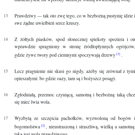
Prawdziwy --- tak oto zwę tego, co w bezbożną pustynię idzie 
swe żądne uwielbień serce kruszy.
Z żółtych piasków, spod słonecznej spiekoty spoziera i o
wprawdzie spragniony w stronę źródłopłynnych ogrójców
gdzie żywe twory pod ciemnymi spoczywają drzewy
.
Lecz pragnienie nie skusi go nigdy, ażeby się zrównał z tym
opieszałymi: bo gdzie oazy, tam są i bożyszcz posągi.
Zgłodniałą, przemoc czyniącą, samotną i bezbożną: taką chc
się mieć lwia wola.
Wyzbytą ze szczęścia pachołków, wyzwoloną od bogów 
bogomolstwa
, nieustraszoną i straszliwą, wielką a samotną
taką jest wola prawdziwego.