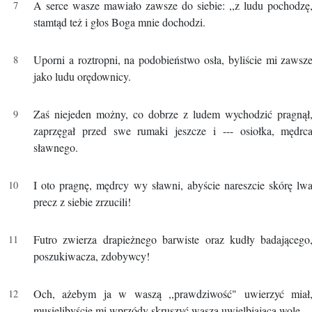
A serce wasze mawiało zawsze do siebie: ,,z ludu pochodzę
stamtąd też i głos Boga mnie dochodzi.
Uporni a roztropni, na podobieństwo osła, byliście mi zawsz
jako ludu orędownicy.
Zaś niejeden możny, co dobrze z ludem wychodzić pragnął
zaprzęgał przed swe rumaki jeszcze i --- osiołka, mędrc
sławnego.
I oto pragnę, mędrcy wy sławni, abyście nareszcie skórę lw
precz z siebie zrzucili!
Futro zwierza drapieżnego barwiste oraz kudły badającego
poszukiwacza, zdobywcy!
Och, ażebym ja w waszą ,,prawdziwość" uwierzyć miał
musielibyście mi wprzódy skruszyć waszą uwielbiającą wolę.