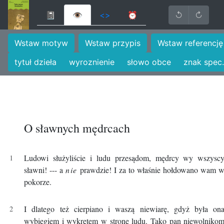
📓
👁
<>
⏰
↺
↻
Wstaw motyw
Wstaw przypis
Wstaw referencję
tytuł dzieła
wyroznienie
słowo obce
znak spec.
O sławnych mędrcach
Ludowi służyliście i ludu przesądom, mędrcy wy wszysc
sławni! --- a
nie
prawdzie! I za to właśnie hołdowano wam 
pokorze.
I dlatego też cierpiano i waszą niewiarę, gdyż była on
wybiegiem i wykrętem w stronę ludu. Tako pan niewolniko