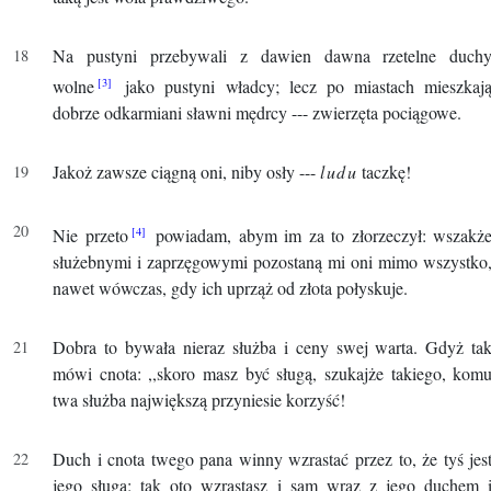
Na pustyni przebywali z dawien dawna rzetelne duch
wolne
jako pustyni władcy; lecz po miastach mieszkaj
dobrze odkarmiani sławni mędrcy --- zwierzęta pociągowe.
Jakoż zawsze ciągną oni, niby osły ---
ludu
taczkę!
Nie przeto
powiadam, abym im za to złorzeczył: wszakż
służebnymi i zaprzęgowymi pozostaną mi oni mimo wszystko
nawet wówczas, gdy ich uprząż od złota połyskuje.
Dobra to bywała nieraz służba i ceny swej warta. Gdyż ta
mówi cnota: ,,skoro masz być sługą, szukajże takiego, kom
twa służba największą przyniesie korzyść!
Duch i cnota twego pana winny wzrastać przez to, że tyś jes
jego sługą: tak oto wzrastasz i sam wraz z jego duchem 