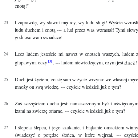
cnotą!"
I zaprawdę, wy sławni mędrcy, wy ludu sługi! Wyście wzrośl
ludu duchem i cnotą --- a lud przez was wzrastał! Tymi słow
godność wam świadczę!
Lecz ludem jesteście mi nawet w cnotach waszych, ludem 
głupawymi oczy
, --- ludem niewiedzącym, czym jest
duch
!
Duch jest życiem, co się sam w życie wrzyna: we własnej męc
mnoży on swą wiedzę, --- czyście wiedzieli już o tym?
Zaś szczęściem ducha jest: namaszczonym być i uświęcony
łzami na zwierzę ofiarne, --- czyście wiedzieli już o tym?
I ślepota ślepca, i jego szukanie, i błąkanie omackiem winn
świadczyć o potędze słońca, w które wejrzał, --- czyści