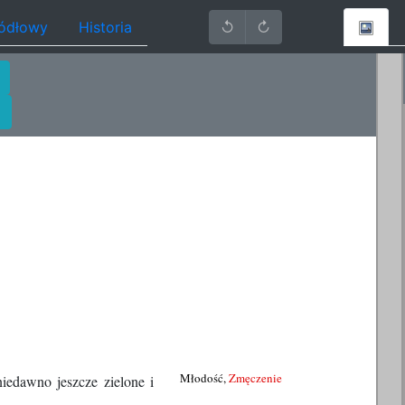
ródłowy
Historia
↺
↻
Młodość,
Zmęczenie
niedawno jeszcze zielone i