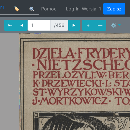
[1]
🏷
Pomoc
Log In
Wersja:
1
Zapisz
⇤
⯇
/456
⯈
＋
—
⚙