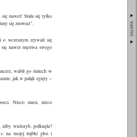
a się nawet! Stała się tylko
iśmy się znowuż".
GALERIA
i o wczesnym zrywali się
ją się nawet męstwa swego
ancerz, wabił go śmiech w
aśnie, jak w pałąk zgięty --
eci. Nieco starsi, nieco
 niby wieloryb, połknęła?
ie
na mojej trąbki głos i