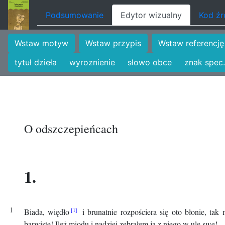
Podsumowanie
Edytor wizualny
Kod ź
Wstaw motyw
Wstaw przypis
Wstaw referencję
tytuł dzieła
wyroznienie
słowo obce
znak spec.
O odszczepieńcach
1.
Biada, więdło
i brunatnie rozpościera się oto błonie, tak 
barwiste! Ileż miodu i nadziei zebrałem ja z niego w ule swe!