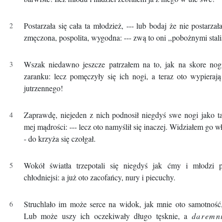
Postarzała się cała ta młodzież, --- lub bodaj że nie postarzał
zmęczona, pospolita, wygodna: --- zwą to oni ,,pobożnymi stal
Wszak niedawno jeszcze patrzałem na to, jak na skore nog
zaranku: lecz pomęczyły się ich nogi, a teraz oto wypiera
jutrzennego!
Zaprawdę, niejeden z nich podnosił niegdyś swe nogi jako t
mej mądrości: --- lecz oto namyślił się inaczej. Widziałem go wł
- do krzyża się czołgał.
Wokół światła trzepotali się niegdyś jak ćmy i młodzi po
chłodniejsi: a już oto zacofańcy, nury i piecuchy.
Struchlało im może serce na widok, jak mnie oto samotność,
Lub może uszy ich oczekiwały długo tęsknie, a
daremn