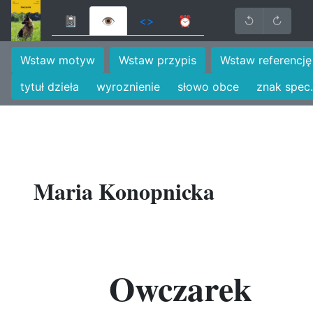
📓
👁
<>
⏰
↺
↻
Wstaw motyw
Wstaw przypis
Wstaw referencję
tytuł dzieła
wyroznienie
słowo obce
znak spec.
Maria Konopnicka
Owczarek