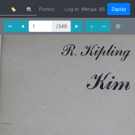
🏷
Pomoc
Log In
Wersja:
86
Zapisz
⇤
⯇
/349
⯈
＋
—
⚙