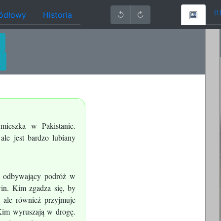
[1]
ródłowy
Historia
↺
↻
 mieszka w Pakistanie.
le jest bardzo lubiany
a, odbywający podróż w
in. Kim zgadza się, by
 ale również przyjmuje
 Kim wyruszają w drogę.