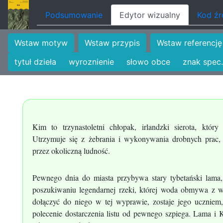
Podsumowanie
Edytor wizualny
Kod ź
Wstaw motyw
Wstaw przypis
Wstaw referencję
tytuł dzieła
wyroznienie
słowo obce
znak spec.
Kim to trzynastoletni chłopak, irlandzki sierota, który
Utrzymuje się z żebrania i wykonywania drobnych prac, a
przez okoliczną ludność.
Pewnego dnia do miasta przybywa stary tybetański lam
poszukiwaniu legendarnej rzeki, której woda obmywa z w
dołączyć do niego w tej wyprawie, zostaje jego uczniem,
polecenie dostarczenia listu od pewnego szpiega. Lama i