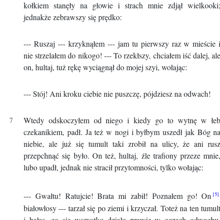
kołkiem stanęły na głowie i strach mnie zdjął wielkooki
jednakże zebrawszy się prędko:
--- Ruszaj --- krzyknąłem --- jam tu pierwszy raz w mieście 
nie strzelałem do nikogo! --- To rzekłszy, chciałem iść dalej, al
on, hultaj, tuż rękę wyciągnął do mojej szyi, wołając:
--- Stój! Ani kroku ciebie nie puszczę, pójdziesz na odwach!
Wtedy odskoczyłem od niego i kiedy go to wytnę w łe
czekanikiem, padł. Ja też w nogi i byłbym uszedł jak Bóg n
niebie, ale już się tumult taki zrobił na ulicy, że ani rus
przepchnąć się było. On też, hultaj, źle trafiony przeze mnie
lubo upadł, jednak nie stracił przytomności, tylko wołając:
--- Gwałtu! Ratujcie! Brata mi zabił! Poznałem go! On
białowłosy --- tarzał się po ziemi i krzyczał. Toteż na ten tumul
i hałas, co się wszystko działo prawie w oczach odwachu