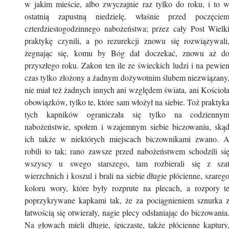
w jakim mieście, albo zwyczajnie raz tylko do roku, i to 
ostatnią zapustną niedzielę, właśnie przed poczęcie
czterdziestogodzinnego nabożeństwa; przez cały Post Wielk
praktykę czynili, a po rezurekcji znowu się rozwiązywali
żegnając się, komu by Bóg dał doczekać, znowu aż d
przyszłego roku. Zakon ten ile ze świeckich ludzi i na pewie
czas tylko złożony a żadnym dożywotnim ślubem niezwiązany
nie miał też żadnych innych ani względem świata, ani Kościoł
obowiązków, tylko te, które sam włożył na siebie. Toż praktyk
tych kapników ograniczała się tylko na codzienny
nabożeństwie, społem i wzajemnym siebie biczowaniu, ską
ich także w niektórych miejscach biczownikami zwano. 
robili to tak; rano zawsze przed nabożeństwem schodzili si
wszyscy u swego starszego, tam rozbierali się z sza
wierzchnich i koszul i brali na siebie długie płócienne, szareg
koloru wory, które były rozprute na plecach, a rozpory t
poprzykrywane kapkami tak, że za pociągnieniem sznurka 
łatwością się otwierały, nagie plecy odsłaniając do biczowania
Na głowach mieli długie, śpiczaste, także płócienne kaptury