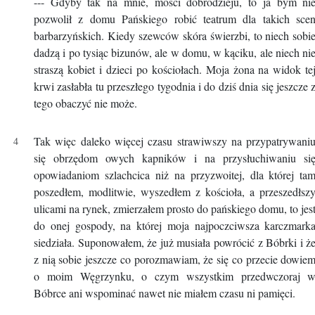
--- Gdyby tak na mnie, mości dobrodzieju, to ja bym ni
pozwolił z domu Pańskiego robić teatrum dla takich sce
barbarzyńskich. Kiedy szewców skóra świerzbi, to niech sobi
dadzą i po tysiąc bizunów, ale w domu, w kąciku, ale niech ni
straszą kobiet i dzieci po kościołach. Moja żona na widok te
krwi zasłabła tu przeszłego tygodnia i do dziś dnia się jeszcze 
tego obaczyć nie może.
Tak więc daleko więcej czasu strawiwszy na przypatrywani
się obrzędom owych kapników i na przysłuchiwaniu si
opowiadaniom szlachcica niż na przyzwoitej, dla której ta
poszedłem, modlitwie, wyszedłem z kościoła, a przeszedłsz
ulicami na rynek, zmierzałem prosto do pańskiego domu, to jes
do onej gospody, na której moja najpoczciwsza karczmark
siedziała. Suponowałem, że już musiała powrócić z Bóbrki i ż
z nią sobie jeszcze co porozmawiam, że się co przecie dowie
o moim Węgrzynku, o czym wszystkim przedwczoraj 
Bóbrce ani wspominać nawet nie miałem czasu ni pamięci.