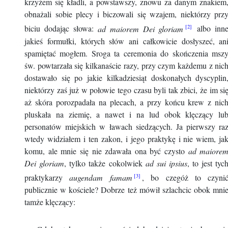
krzyżem się kładli, a powstawszy, znowu za danym znakiem
obnażali sobie plecy i biczowali się wzajem, niektórzy prz
biciu dodając słowa:
ad maiorem Dei gloriam
albo inn
jakieś formułki, których słów ani całkowicie dosłyszeć, an
spamiętać mogłem. Sroga ta ceremonia do skończenia msz
św. powtarzała się kilkanaście razy, przy czym każdemu z nic
dostawało się po jakie kilkadziesiąt doskonałych dyscyplin
niektórzy zaś już w połowie tego czasu byli tak zbici, że im si
aż skóra porozpadała na plecach, a przy końcu krew z nic
pluskała na ziemię, a nawet i na lud obok klęczący lu
personatów miejskich w ławach siedzących. Ja pierwszy ra
wtedy widziałem i ten zakon, i jego praktykę i nie wiem, ja
komu, ale mnie się nie zdawała ona być czysto
ad maiore
Dei gloriam
, tylko także cokolwiek
ad sui ipsius
, to jest tyc
praktykarzy
augendam famam
, bo czegóż to czyni
publicznie w kościele? Dobrze też mówił szlachcic obok mni
tamże klęczący: