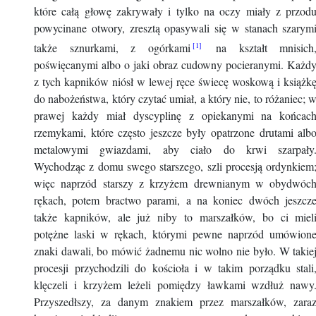
które całą głowę zakrywały i tylko na oczy miały z przod
powycinane otwory, zresztą opasywali się w stanach szarym
także sznurkami, z ogórkami
na kształt mnisich
poświęcanymi albo o jaki obraz cudowny pocieranymi. Każd
z tych kapników niósł w lewej ręce świecę woskową i książk
do nabożeństwa, który czytać umiał, a który nie, to różaniec; 
prawej każdy miał dyscyplinę z opiekanymi na końcac
rzemykami, które często jeszcze były opatrzone drutami alb
metalowymi gwiazdami, aby ciało do krwi szarpały
Wychodząc z domu swego starszego, szli procesją ordynkiem
więc naprzód starszy z krzyżem drewnianym w obydwóc
rękach, potem bractwo parami, a na koniec dwóch jeszcz
także kapników, ale już niby to marszałków, bo ci miel
potężne laski w rękach, którymi pewne naprzód umówion
znaki dawali, bo mówić żadnemu nic wolno nie było. W takie
procesji przychodzili do kościoła i w takim porządku stali
klęczeli i krzyżem leżeli pomiędzy ławkami wzdłuż nawy
Przyszedłszy, za danym znakiem przez marszałków, zara