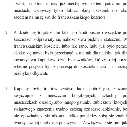
szabli, na którą u nas już niechętnym okiem patrzano p
miastach, wziąwszy tylko dobrze okuty czekanik do ręki
szedłem na mszę św. do franciszkańskiego kościoła.
A działo się to jakoś dni kilka po środopoście i wszędzie p
kościołach odprawiały się nabożeństwa piękne i stateczne. 
franciszkańskim kościele, lubo tak rano, ludu już było pełno
ciężko się nawet było przecisnąć, a nie tak dla natłoku, jak dl
towarzystwa kapników, czyli biczowników, którzy o tej porz
właśnie przyszli byli z procesją do kościoła i swoją nabożn
praktykę odbywali.
Kapnicy było to towarzystwo ludzi pobożnych, złożon
zwyczajnie z mieszczan bogobojnych, szlachty p
miasteczkach osiadłej albo innego gatunku subiektów, któryc
światowego znaczenia trudno zresztą oznaczyć dokładnie, b
nie opowiadając się nikomu, tylko pomiędzy sobą się znali 
twarzy swojej nigdy nie pokazywali. Zawiązywali się oni, ja