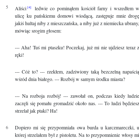
Aliści
ledwie co pominąłem kościół farny i wszedłem 
ulicę ku pańskiemu domowi wiodącą, zastępuje mnie drog
jakiś hultaj niby z mieszczańska, a niby już z niemiecka ubrany
mówiąc srogim głosem:
--- Aha! Tuś mi ptaszku! Poczekaj, już mi nie ujdziesz teraz 
ręki!
--- Cóż to? --- rzekłem, zadziwiony taką bezczelną napaści
wśród dnia białego. --- Rozbój w samym środku miasta?
--- Na rozboja rozbój! --- zawołał on, podczas kiedy ludzi
zaczęli się pomału gromadzić około nas. --- To ludzi będzies
strzelał jak ptaki? Ha!
Dopiero mi się przypomniała owa burda u karczmareczki, 
której strzelałem był z pistoletu. Na to przypomnienie włosy m