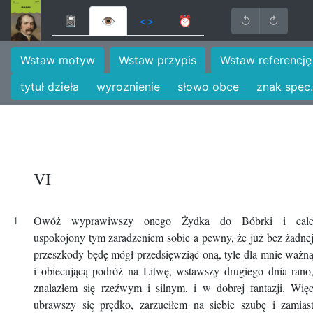
📓
👁
<>
⏰
↺
↻
Wstaw motyw
Wstaw przypis
Wstaw referencję
tytuł dzieła
wyroznienie
słowo obce
znak spec.
VI
Owóż wyprawiwszy onego Żydka do Bóbrki i cal
uspokojony tym zaradzeniem sobie a pewny, że już bez żadne
przeszkody będę mógł przedsięwziąć oną, tyle dla mnie ważn
i obiecującą podróż na Litwę, wstawszy drugiego dnia rano
znalazłem się rzeźwym i silnym, i w dobrej fantazji. Wię
ubrawszy się prędko, zarzuciłem na siebie szubę i zamias