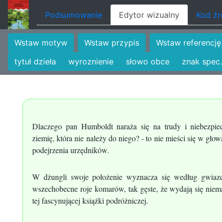
Podsumowanie
Edytor wizualny
Kod ź
Wstaw motyw
Wstaw przypis
Wstaw referencję
tytuł dzieła
wyroznienie
słowo obce
znak spec.
Dlaczego pan Humboldt naraża się na trudy i niebezpie
ziemię, która nie należy do niego? - to nie mieści się w gło
podejrzenia urzędników.
W dżungli swoje położenie wyznacza się według gwiazd
wszechobecne roje komarów, tak gęste, że wydają się nie
tej fascynującej książki podróżniczej.