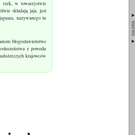
h rzek, w towarzystwie
wie składają jaja, jest
 jaguara, nazywanego tu
GALERI
ianom błogosławieństwo
posłuszeństwa z powodu
 ludożerczych krajowców