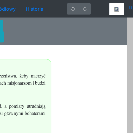
[1
ródłowy
Historia
↺
↻
czeństwa, żeby mierzyć
wach misjonarzom i budzi
, a pomiary utrudniają
mal głównymi bohaterami