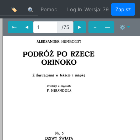
]
🏷
Pomoc
Log In
Wersja:
79
Zapisz
⇤
⯇
/75
⯈
＋
—
⚙