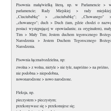
Pisownia małą/wielką literą, np. w Parlamencie > 
parlamencie; Rady Miejskiej > rady miejskiej
,,Ciuciubabkę" > ,,ciuciubabkę"; ,,Chowanego" 
,,chowanego"; duch > Duch (tam, gdzie chodzi o nazw
postaci występującej w opowiadaniu; za oryginałem), mał
Tim > Mały Tim; Jestem duchem tegorocznego Bożeg
Narodzenia > Jestem Duchem Tegorocznego Bożeg
Narodzenia.
Pisownia łączna/rozdzielna, np:
zwolna > z wolna, nietyle > nie tyle, napróżno > na próżno,
nie podobna > niepodobna,
nowonarodzone > nowo narodzone.
Fleksja, np.
pieczystem > pieczystym;
przekonywasz się > przekonujesz się;