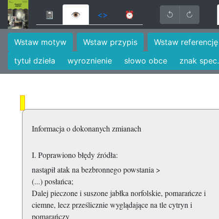
📓
👁
<>
⏰
↺
↻
Wstaw motyw
Wstaw przypis
Wstaw referencję
tytuł dzieła
wyroznienie
słowo obce
znak spec.
Informacja o dokonanych zmianach
I. Poprawiono błędy źródła:
nastąpił atak na bezbronnego powstania >
(...) posłańca;
Dalej pieczone i suszone jabłka norfolskie, pomarańcze i
ciemne, lecz prześlicznie wyglądające na tle cytryn i
pomarańczy