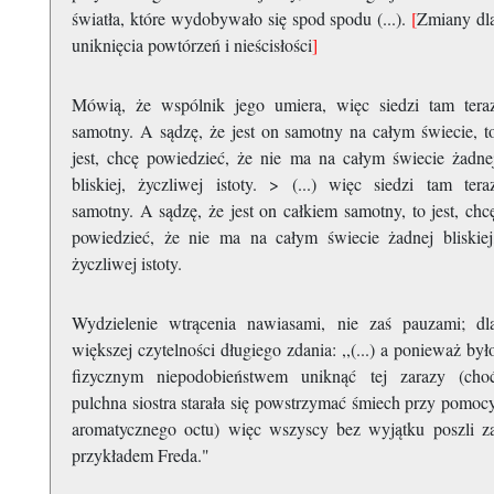
światła, które wydobywało się spod spodu (...).
[
Zmiany dl
uniknięcia powtórzeń i nieścisłości
]
Mówią, że wspólnik jego umiera, więc siedzi tam tera
samotny. A sądzę, że jest on samotny na całym świecie, t
jest, chcę powiedzieć, że nie ma na całym świecie żadne
bliskiej, życzliwej istoty. > (...) więc siedzi tam tera
samotny. A sądzę, że jest on całkiem samotny, to jest, chc
powiedzieć, że nie ma na całym świecie żadnej bliskiej
życzliwej istoty.
Wydzielenie wtrącenia nawiasami, nie zaś pauzami; dl
większej czytelności długiego zdania: ,,(...) a ponieważ był
fizycznym niepodobieństwem uniknąć tej zarazy (cho
pulchna siostra starała się powstrzymać śmiech przy pomoc
aromatycznego octu) więc wszyscy bez wyjątku poszli z
przykładem Freda."