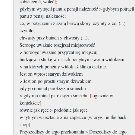
sobie cenić, woleć
]
;
gdybym wytrącił panu z pensji należność > gdybym potrącił
panu z pensji należność;
co, w połączeniu z szarą barwą skóry, czyniły > co, (...)
czyniło;
chwasty przy butach > chwosty (...);
Scrooge uważnie rozejrzał miejscowość
> Scrooge uważnie przyjrzał się miejscu;
budzących ślinkę w ustach ponętnym swoim widokiem
> na których ponętny widok aż ślinka cieknie.
Jest on wprost starym dziwakiem
> Jest on po prostu starym dziwakiem
gdy go ominął paroksyzm śmiechu
> gdy mu minął paroksyzm śmiechu
[
logicznie w
kontekście
]
równie jak ręce > podobnie jak ręce
w tylnym warsztacie > na zapleczu (w oryg.: in the back-
shop)
Przyszedłszy do tego przekonania > Doszedłszy do tego