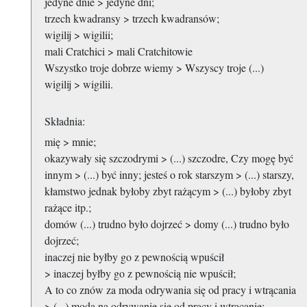
jedyne dnie > jedyne dni;
trzech kwadransy > trzech kwadransów;
wigilij > wigilii;
mali Cratchici > mali Cratchitowie
Wszystko troje dobrze wiemy > Wszyscy troje (...)
wigilij > wigilii.
Składnia:
mię > mnie;
okazywały się szczodrymi > (...) szczodre, Czy mogę być
innym > (...) być inny; jesteś o rok starszym > (...) starszy,
kłamstwo jednak byłoby zbyt rażącym > (...) byłoby zbyt
rażące itp.;
domów (...) trudno było dojrzeć > domy (...) trudno było
dojrzeć;
inaczej nie byłby go z pewnością wpuścił
> inaczej byłby go z pewnością nie wpuścił;
A to co znów za moda odrywania się od pracy i wtrącania
> (...) moda na odrywanie się od pracy i wtrącanie;