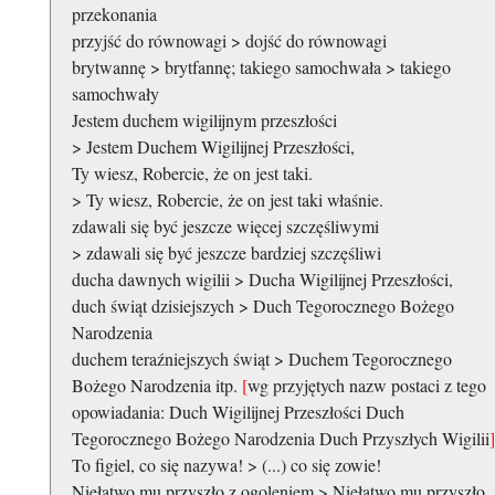
przekonania
przyjść do równowagi > dojść do równowagi
brytwannę > brytfannę; takiego samochwała > takiego
samochwały
Jestem duchem wigilijnym przeszłości
> Jestem Duchem Wigilijnej Przeszłości,
Ty wiesz, Robercie, że on jest taki.
> Ty wiesz, Robercie, że on jest taki właśnie.
zdawali się być jeszcze więcej szczęśliwymi
> zdawali się być jeszcze bardziej szczęśliwi
ducha dawnych wigilii > Ducha Wigilijnej Przeszłości,
duch świąt dzisiejszych > Duch Tegorocznego Bożego
Narodzenia
duchem teraźniejszych świąt > Duchem Tegorocznego
Bożego Narodzenia itp.
[
wg przyjętych nazw postaci z tego
opowiadania: Duch Wigilijnej Przeszłości Duch
Tegorocznego Bożego Narodzenia Duch Przyszłych Wigilii
]
To figiel, co się nazywa! > (...) co się zowie!
Niełatwo mu przyszło z ogoleniem > Niełatwo mu przyszło