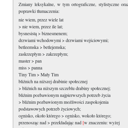
Zmiany leksykalne, w tym ortograficzne, stylistyczne ora
poprawki tłumaczenia:
nie wiem, przez wiele lat
> nie wiem, przez ile lat;
bysnesistą > biznesmenem;
drzwiami wchodowymi > drzwiami wejściowymi;
betleemska > betlejemska;
zaskrzepłym > zakrzepłym;
master > pan
miss > panna
Tiny Tim > Mały Tim
bliźnich na niższej drabinie społecznej
> bliźnich na niższym szczeblu drabiny społecznej;
bliźnim pozbawionym najpierwszych potrzeb życia
> bliźnim pozbawionym możliwości zaspokojenia
podstawowych potrzeb życiowych;
ognisko, około którego > ognisko, wokoło którego;
przenosząc nad > przekładając nad
[
w znaczeniu: wyżej