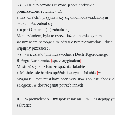
> (...) Dalej pieczone i suszone jabłka norfolskie,
pomarszczone i ciemne (...);
a mrs. Cratchit, przyjrzawszy się okiem doświadczonym
ostrzu noża, zabrał się
> a pani Cratchit, (...) zabrała się.
Moim zdaniem, była to rzecz ułożona pomiędzy nim i
siostrzeńcem Scrooge'a; wiedział o tym niezawodnie i duch
wigilijny przeszłości.
> (...) wiedział o tym niezawodnie i Duch Tegorocznego
Bożego Narodzenia.
[
spr. z oryginałem
]
Musiałeś się teraz bardzo spóźnić, Jakubie
> Musiałeś się bardzo opóźniać za życia, Jakubie
[
w
oryginale: ,,You must have been very slow about it" chodzi o
zaległości w dostrzeganiu potrzeb innych
]
II. Wprowadzono uwspółcześnienia w następujący
zakresie: