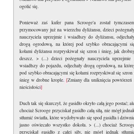
ogolić się.
Ponieważ zaś kufer pana Scrooge'a został tymczase
przymocowany już na wierzchu dyliżansu, dzieci pożegnał
nauczyciela uprzejmie i wsiadłszy do dyliżansu, odjechał
drogą ogrodową, na której pod szybko obracającymi si
kołami dyliżansu rozpryskiwał się szron i śnieg, jak drobn
deszcz. > (...) dzieci pożegnały nauczyciela uprzejmie 
wsiadłszy do pojazdu, odjechały drogą ogrodową, na które
pod szybko obracającymi się kołami rozpryskiwał się szron 
śnieg w drobne krople.
[
Zmiany dla uniknięcia powtórzeń 
nieścisłości
]
Duch tak się skurczył, że gasidło okryło całą jego postać; al
chociaż Scrooge przyciskał gasidło całą siłą, nie mógł jedna
stłumić światła, które wydobywało się spod gasidła i dziwni
jasno oświecało wszystko dokoła. > (...) chociaż Scroog
przyciskał gasidło z całej siły, nie mógł jednak stłumi