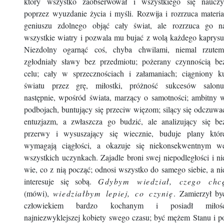
który wszystko zaobserwował i wszystkiego się nauczy
poprzez wyuzdanie życia i myśli. Rozwija i rozrzuca materia
geniuszu zdolnego objąć cały świat, ale rozrzuca go n
wszystkie wiatry i pozwala mu bujać z wolą każdego kaprysu
Niezdolny ogarnąć coś, chyba chwilami, niemal rzutem
zgłodniały sławy bez przedmiotu; pożerany czynnością be
celu; cały w sprzecznościach i załamaniach; ciągniony k
światu przez grę, miłostki, próżność sukcesów salonu
następnie, wpośród świata, marzący o samotności; ambitny 
podbojach, buntujący się przeciw więzom; silący się odczuwa
entuzjazm, a zwłaszcza go budzić, ale analizujący się be
przerwy i wysuszający się wiecznie, buduje plany któr
wymagają ciągłości, a okazuje się niekonsekwentnym w
wszystkich uczynkach. Zajadle broni swej niepodległości i ni
wie, co z nią począć; odnosi wszystko do samego siebie, a ni
interesuje się sobą.
Gdybym wiedział, czego chc
(mówi),
wiedziałbym lepiej, co czynię
. Zamierzył by
człowiekiem bardzo kochanym i posiadł miłoś
najniezwyklejszej kobiety swego czasu; być mężem Stanu i p