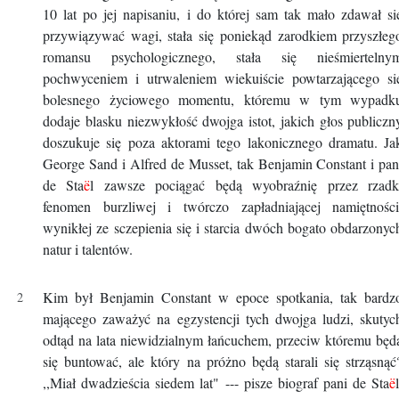
10 lat po jej napisaniu, i do której sam tak mało zdawał si
przywiązywać wagi, stała się poniekąd zarodkiem przyszłeg
romansu psychologicznego, stała się nieśmiertelny
pochwyceniem i utrwaleniem wiekuiście powtarzającego si
bolesnego życiowego momentu, któremu w tym wypadk
dodaje blasku niezwykłość dwojga istot, jakich głos publiczn
doszukuje się poza aktorami tego lakonicznego dramatu. Ja
George Sand i Alfred de Musset, tak Benjamin Constant i pan
de Sta
ë
l zawsze pociągać będą wyobraźnię przez rzadk
fenomen burzliwej i twórczo zapładniającej namiętności
wynikłej ze sczepienia się i starcia dwóch bogato obdarzonyc
natur i talentów.
Kim był Benjamin Constant w epoce spotkania, tak bardz
mającego zaważyć na egzystencji tych dwojga ludzi, skutyc
odtąd na lata niewidzialnym łańcuchem, przeciw któremu będ
się buntować, ale który na próżno będą starali się strząsnąć
,,Miał dwadzieścia siedem lat" --- pisze biograf pani de Sta
ë