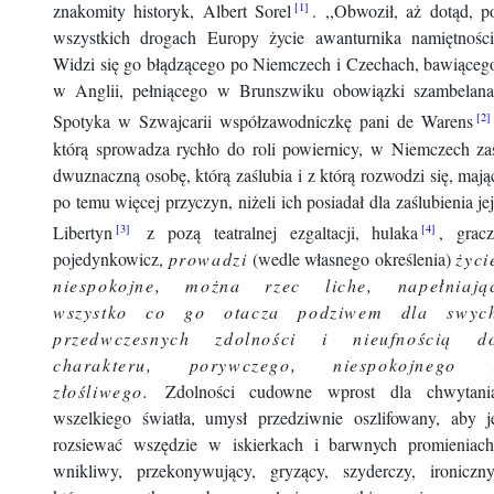
znakomity historyk, Albert Sorel
. ,,Obwoził, aż dotąd, p
wszystkich drogach Europy życie awanturnika namiętności
Widzi się go błądzącego po Niemczech i Czechach, bawiąceg
w Anglii, pełniącego w Brunszwiku obowiązki szambelana
Spotyka w Szwajcarii współzawodniczkę pani de Warens
którą sprowadza rychło do roli powiernicy, w Niemczech za
dwuznaczną osobę, którą zaślubia i z którą rozwodzi się, mają
po temu więcej przyczyn, niżeli ich posiadał dla zaślubienia jej
Libertyn
z pozą teatralnej ezgaltacji, hulaka
, gracz
pojedynkowicz,
prowadzi
(wedle własnego określenia)
życi
niespokojne, można rzec liche, napełniają
wszystko co go otacza podziwem dla swyc
przedwczesnych zdolności i nieufnością d
charakteru, porywczego, niespokojnego 
złośliwego.
Zdolności cudowne wprost dla chwytani
wszelkiego światła, umysł przedziwnie oszlifowany, aby j
rozsiewać wszędzie w iskierkach i barwnych promieniach
wnikliwy, przekonywujący, gryzący, szyderczy, ironiczny