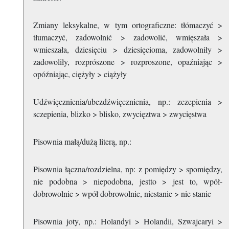
Zmiany leksykalne, w tym ortograficzne: tłómaczyć >
tłumaczyć, zadowolnić > zadowolić, wmięszała >
wmieszała, dziesięciu > dziesięcioma, zadowolniły >
zadowoliły, rozprószone > rozproszone, opaźniając >
opóźniając, ciężyły > ciążyły
Udźwięcznienia/ubezdźwięcznienia, np.: zczepienia >
sczepienia, blizko > blisko, zwycięztwa > zwycięstwa
Pisownia małą/dużą literą, np.:
Pisownia łączna/rozdzielna, np: z pomiędzy > spomiędzy,
nie podobna > niepodobna, jestto > jest to, wpół-
dobrowolnie > wpół dobrowolnie, niestanie > nie stanie
Pisownia joty, np.: Holandyi > Holandii, Szwajcaryi >