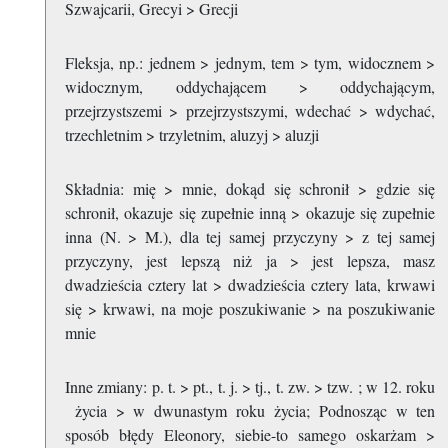
Szwajcarii, Grecyi > Grecji
Fleksja, np.: jednem > jednym, tem > tym, widocznem >
widocznym, oddychającem > oddychającym,
przejrzystszemi > przejrzystszymi, wdechać > wdychać,
trzechletnim > trzyletnim, aluzyj > aluzji
Składnia: mię > mnie, dokąd się schronił > gdzie się
schronił, okazuje się zupełnie inną > okazuje się zupełnie
inna (N. > M.), dla tej samej przyczyny > z tej samej
przyczyny, jest lepszą niż ja > jest lepsza, masz
dwadzieścia cztery lat > dwadzieścia cztery lata, krwawi
się > krwawi, na moje poszukiwanie > na poszukiwanie
mnie
Inne zmiany: p. t. > pt., t. j. > tj., t. zw. > tzw. ; w 12. roku
życia > w dwunastym roku życia; Podnosząc w ten
sposób błędy Eleonory, siebie-to samego oskarżam >