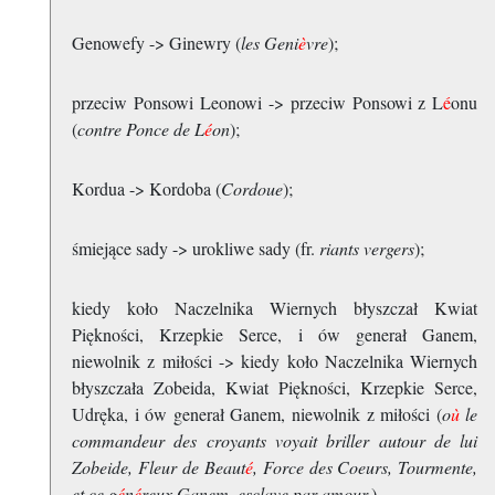
Genowefy -> Ginewry (
les Geni
è
vre
);
przeciw Ponsowi Leonowi -> przeciw Ponsowi z L
é
onu
(
contre Ponce de L
é
on
);
Kordua -> Kordoba (
Cordoue
);
śmiejące sady -> urokliwe sady (fr.
riants vergers
);
kiedy koło Naczelnika Wiernych błyszczał Kwiat
Piękności, Krzepkie Serce, i ów generał Ganem,
niewolnik z miłości -> kiedy koło Naczelnika Wiernych
błyszczała Zobeida, Kwiat Piękności, Krzepkie Serce,
Udręka, i ów generał Ganem, niewolnik z miłości (
o
ù
le
commandeur des croyants voyait briller autour de lui
Zobeide, Fleur de Beaut
é
, Force des Coeurs, Tourmente,
et ce g
é
n
é
reux Ganem, esclave par amour.
).