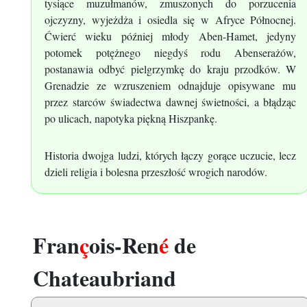
tysiące muzułmanów, zmuszonych do porzucenia
ojczyzny, wyjeżdża i osiedla się w Afryce Północnej.
Ćwierć wieku później młody Aben-Hamet, jedyny
potomek potężnego niegdyś rodu Abenserażów,
postanawia odbyć pielgrzymkę do kraju przodków. W
Grenadzie ze wzruszeniem odnajduje opisywane mu
przez starców świadectwa dawnej świetności, a błądząc
po ulicach, napotyka piękną Hiszpankę.
Historia dwojga ludzi, których łączy gorące uczucie, lecz
dzieli religia i bolesna przeszłość wrogich narodów.
Fran
ç
ois-Ren
é
de
Chateaubriand