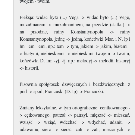
twojem - twoim.
Fleksja: widać było (...) Vega -> widać było (...) Vegę,
muzułmanem -> muzułmaninem, na przedzie (statku) ->
na przodzie, ruiny Konstantynopolu -> ruiny
Konstantynopola, jednę -> jedną, końcówki Msc. i N. lp i
lm: -em, -emi, np.: tem -> tym, jakiem -> jakim, białemi -
> białymi, niebieskiemi -> niebieskimi, twojem -> twoim;
końcówki D. lm: -yj, -ij, np.: melodyj -> melodii, historyj
-> historii.
Pisownia spółgłosek dźwięcznych i bezdźwięcznych: z
pod -> spod, Francuski (D. lp) -> Francuzki.
Zmiany leksykalne, w tym ortograficzne: centkowanego -
> cętkowanego, patrzał -> patrzył, mięszać -> mieszać,
wziąść -> wziąć, wdechać -> wdychać, udaniu ->
udawaniu, sierć -> sierść, żali -> zali, mieconych ->