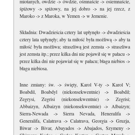
miotanych, owdzie -> ówdzie, ośmnaście -> osiemnaście,
śpiżowy -> spiżowy, na jej dobro -> na jej rzecz, z
Maroko -> z Maroka, w Yemen -> w Jemenie.
Składnia: Dwadzieścia cztery lat upłynęło -> dwadzieścia
cztery lata upłynęły; aby ta miłość była możliwą -> aby ta
miłość była możliwa; straszliwą jest zemsta -> straszliwa
jest zemsta itp.; przez kilka dni nie pojawił się w pałacu ->
przez kilka dni nie pojawiał się w pałacu; błaga niebios ->
błaga niebiosa.
Inne zmiany: św. -> święty, Karol V-ty -> Karol V;
Boabdil, Boabdyl (niekonsekwentnie) -> Boabdil;
Zegrysi, Zegrisi (niekonsekwentnie) -> Zegrisi;
Abbaizyn, Albaizyn (niekonsekwentnie) -> Albaizyn;
Sierra-Newada -> Sierra Nevada, Heneralifa ->
Generalifa, Calatrava -> Calatrava, Georgia -> Gruzja,
Biwar -> Bivar, Abayados -> Abajados, Szymeny ->