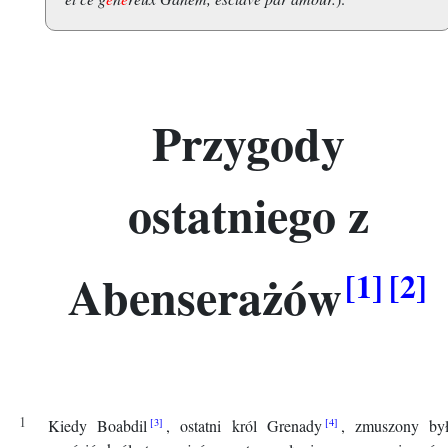
Przygody
ostatniego z
Abenserażów
Kiedy Boabdil
, ostatni król Grenady
, zmuszony by