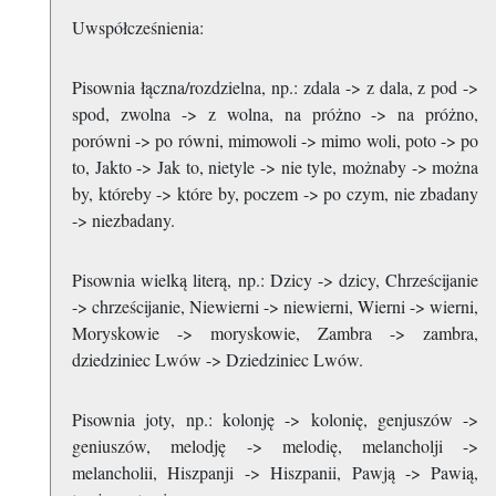
Uwspółcześnienia:
Pisownia łączna/rozdzielna, np.: zdala -> z dala, z pod ->
spod, zwolna -> z wolna, na próżno -> na próżno,
porówni -> po równi, mimowoli -> mimo woli, poto -> po
to, Jakto -> Jak to, nietyle -> nie tyle, możnaby -> można
by, któreby -> które by, poczem -> po czym, nie zbadany
-> niezbadany.
Pisownia wielką literą, np.: Dzicy -> dzicy, Chrześcijanie
-> chrześcijanie, Niewierni -> niewierni, Wierni -> wierni,
Moryskowie -> moryskowie, Zambra -> zambra,
dziedziniec Lwów -> Dziedziniec Lwów.
Pisownia joty, np.: kolonję -> kolonię, genjuszów ->
geniuszów, melodję -> melodię, melancholji ->
melancholii, Hiszpanji -> Hiszpanii, Pawją -> Pawią,