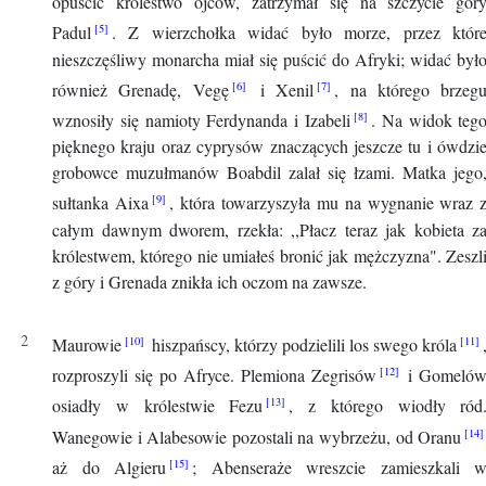
opuścić królestwo ojców, zatrzymał się na szczycie gór
Padul
. Z wierzchołka widać było morze, przez któr
nieszczęśliwy monarcha miał się puścić do Afryki; widać był
również Grenadę, Vegę
i Xenil
, na którego brzeg
wznosiły się namioty Ferdynanda i Izabeli
. Na widok teg
pięknego kraju oraz cyprysów znaczących jeszcze tu i ówdzi
grobowce muzułmanów Boabdil zalał się łzami. Matka jego
sułtanka Aixa
, która towarzyszyła mu na wygnanie wraz 
całym dawnym dworem, rzekła:
,,Płacz teraz jak kobieta z
królestwem, którego nie umiałeś bronić jak mężczyzna"
. Zeszl
z góry i Grenada znikła ich oczom na zawsze.
Maurowie
hiszpańscy, którzy podzielili los swego króla
rozproszyli się po Afryce. Plemiona Zegrisów
i Gomeló
osiadły w królestwie Fezu
, z którego wiodły ród
Wanegowie i Alabesowie pozostali na wybrzeżu, od Oranu
aż do Algieru
; Abenseraże wreszcie zamieszkali 