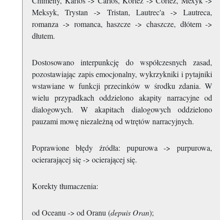
Chimeny, Karlos -> Carlos, Kortez -> Cortez, Mexyk ->
Meksyk, Trystan -> Tristan, Lautrec'a -> Lautreca,
romanza -> romanca, haszcze -> chaszcze, dłótem ->
dłutem.
Dostosowano interpunkcję do współczesnych zasad,
pozostawiając zapis emocjonalny, wykrzykniki i pytajniki
wstawiane w funkcji przecinków w środku zdania. W
wielu przypadkach oddzielono akapity narracyjne od
dialogowych. W akapitach dialogowych oddzielono
pauzami mowę niezależną od wtrętów narracyjnych.
Poprawione błędy źródła: pupurowa -> purpurowa,
ocierarającej się -> ocierającej się.
Korekty tłumaczenia:
od Oceanu -> od Oranu (
depuis Oran
);