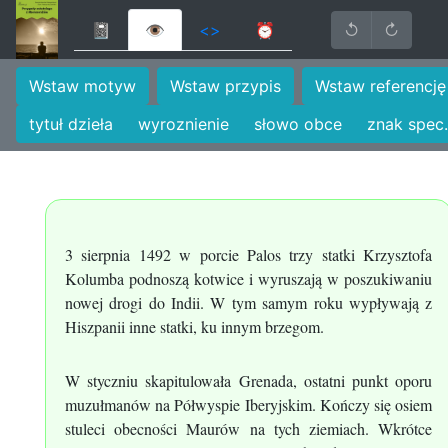
📓
👁
<>
⏰
↺
↻
Wstaw motyw
Wstaw przypis
Wstaw referencję
tytuł dzieła
wyroznienie
słowo obce
znak spec.
3 sierpnia 1492 w porcie Palos trzy statki Krzysztofa
Kolumba podnoszą kotwice i wyruszają w poszukiwaniu
nowej drogi do Indii. W tym samym roku wypływają z
Hiszpanii inne statki, ku innym brzegom.
W styczniu skapitulowała Grenada, ostatni punkt oporu
muzułmanów na Półwyspie Iberyjskim. Kończy się osiem
stuleci obecności Maurów na tych ziemiach. Wkrótce