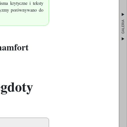
isma krytyczne i teksty
foryzmy porównywano do
GALERIA
hamfort
egdoty