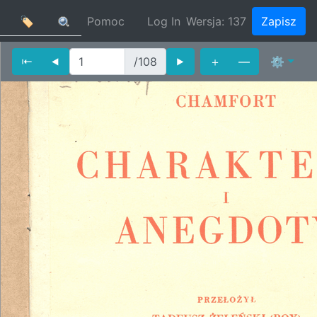
🏷
Pomoc
Log In
Wersja:
137
Zapisz
⇤
⯇
/108
⯈
＋
—
⚙