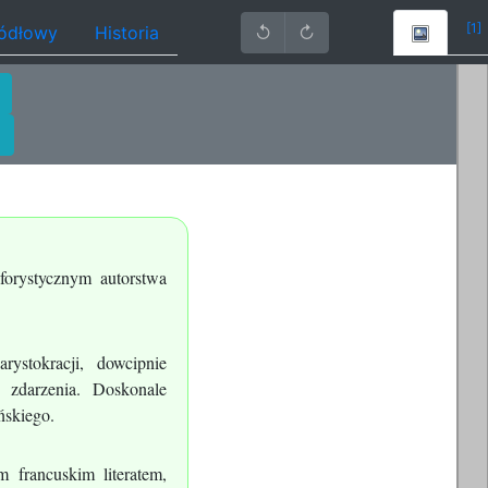
[1]
ródłowy
Historia
↺
↻
forystycznym autorstwa
rystokracji, dowcipnie
 zdarzenia. Doskonale
ńskiego.
 francuskim literatem,