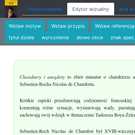
Podsumowanie
Edytor wizualny
Kod ź
Wstaw motyw
Wstaw przypis
Wstaw referencję
tytuł dzieła
wyroznienie
słowo obce
znak spec.
Charaktery i anegdoty
to zbiór miniatur o charakterze a
Sebastien-Rocha Nicolas de Chamforta.
Krótkie zapiski przedstawiają codzienność francuskiej a
komentują różne sytuacje, wyśmiewają wady, puentują
zachowują swój wdzięk w tłumaczeniu Tadeusza Boya-Żele
Sebastien-Roch Nicolas de Chamfort był XVIII-wiecznym