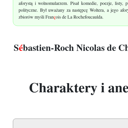
aforystą i wolnomularzem. Pisał komedie, poezje, listy, p
polityczne. Był uważany za następcę Woltera, a jego a
zbiorów myśli Fran
ç
ois de La Rochefoucaulda.
S
é
bastien-Roch Nicolas de C
Charaktery i an