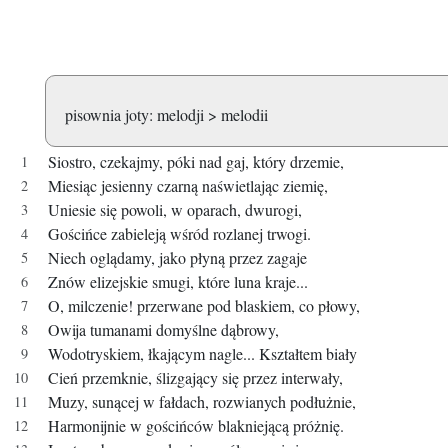
pisownia joty: melodji > melodii
Siostro, czekajmy, póki nad gaj, który drzemie,
Miesiąc jesienny czarną naświetlając ziemię,
Uniesie się powoli, w oparach, dwurogi,
Gościńce zabieleją wśród rozlanej trwogi.
Niech oglądamy, jako płyną przez zagaje
Znów elizejskie smugi, które luna kraje...
O, milczenie! przerwane pod blaskiem, co płowy,
Owija tumanami domyślne dąbrowy,
Wodotryskiem, łkającym nagle... Kształtem biały
Cień przemknie, ślizgający się przez interwały,
Muzy, sunącej w fałdach, rozwianych podłużnie,
Harmonijnie w gościńców blakniejącą próżnię.