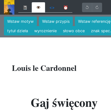
📓
👁
<>
⏰
↺
↻
Wstaw motyw
Wstaw przypis
Wstaw referencję
tytuł dzieła
wyroznienie
słowo obce
znak spec.
Louis le Cardonnel
Gaj święcony