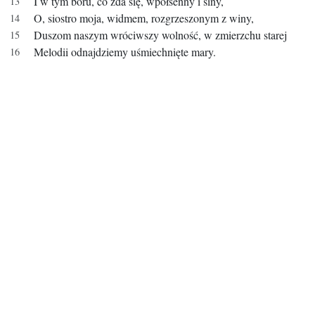
I w tym boru, co zda się, wpółsenny i siny,
O, siostro moja, widmem, rozgrzeszonym z winy,
Duszom naszym wróciwszy wolność, w zmierzchu starej
Melodii odnajdziemy uśmiechnięte mary.