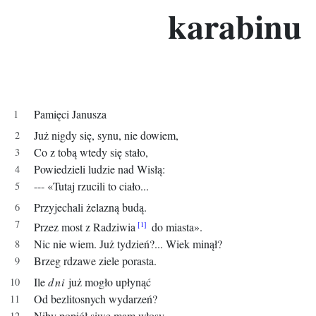
karabinu
Pamięci Janusza
Już nigdy się, synu, nie dowiem,
Co z tobą wtedy się stało,
Powiedzieli ludzie nad Wisłą:
--- «Tutaj rzucili to ciało...
Przyjechali żelazną budą.
Przez most z Radziwia
do miasta».
Nic nie wiem. Już tydzień?... Wiek minął?
Brzeg rdzawe ziele porasta.
Ile
dni
już mogło upłynąć
Od bezlitosnych wydarzeń?
Niby popiół siwe mam włosy,