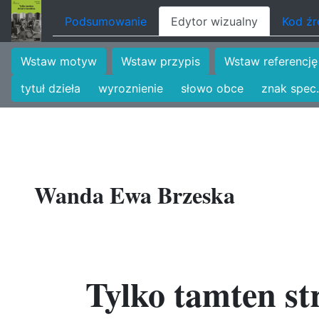
Podsumowanie
Edytor wizualny
Kod ź
Wstaw motyw
Wstaw przypis
Wstaw referencję
tytuł dzieła
wyroznienie
słowo obce
znak spec.
Wanda Ewa Brzeska
Tylko tamten str