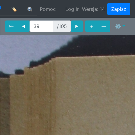
]
🏷
Pomoc
Log In
Wersja:
14
Zapisz
⇤
⯇
/105
⯈
＋
—
⚙