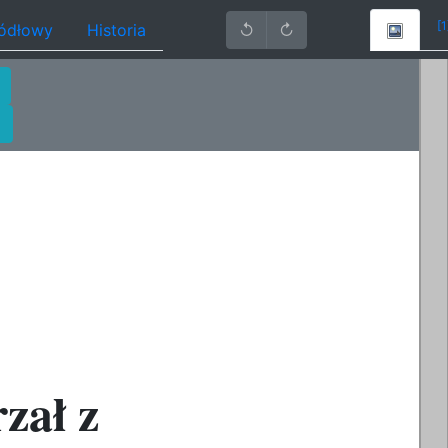
[1
ródłowy
Historia
↺
↻
zał z