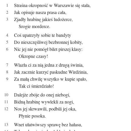
Straśna okropność w Warszawie się stała,
Jak opisuje nasza prasa cała,
Zjadły hrabinę jakieś ludożerce,
Srogie morderce.
Coś upatrzyły sobie te bandyty
Do nieszczęśliwej bezbronnej kobity,
Nic jej nie pomógł bilet pirszej klasy:
Okropne czasy!
Wlazła ci za nią jedna z drugą świnia,
Jak zacznie kurzyć paskudne Wirdżinia,
Za małą chwilę wszytko w kupie spało,
Tak ci śmierdziało!
Dalejże zbóje do onej niebogi,
Bidną hrabinę wywlekli za nogi,
Nos jej skrwawili, podbili jej oka,
Płynie posoka.
Wnet ułatwiwszy sprawę bez hałasu,