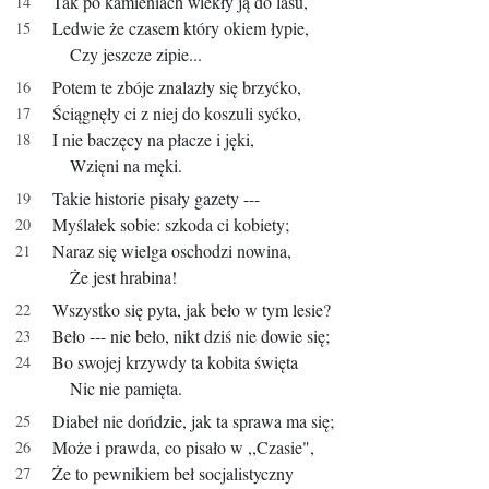
Tak po kamieniach wlekły ją do lasu,
Ledwie że czasem który okiem łypie,
Czy jeszcze zipie...
Potem te zbóje znalazły się brzyćko,
Ściągnęły ci z niej do koszuli syćko,
I nie baczęcy na płacze i jęki,
Wzięni na męki.
Takie historie pisały gazety ---
Myślałek sobie: szkoda ci kobiety;
Naraz się wielga oschodzi nowina,
Że jest hrabina!
Wszystko się pyta, jak beło w tym lesie?
Beło --- nie beło, nikt dziś nie dowie się;
Bo swojej krzywdy ta kobita święta
Nic nie pamięta.
Diabeł nie dońdzie, jak ta sprawa ma się;
Może i prawda, co pisało w ,,Czasie",
Że to pewnikiem beł socjalistyczny