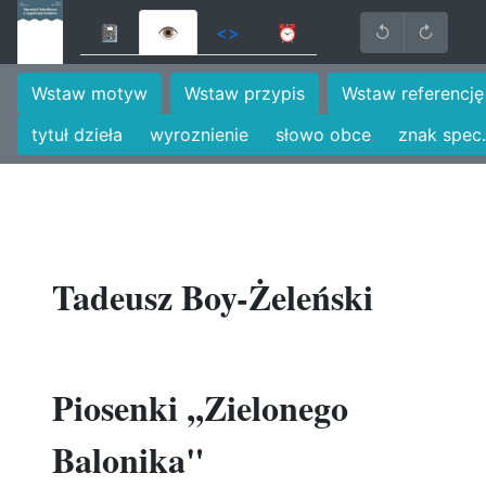
📓
👁
<>
⏰
↺
↻
Wstaw motyw
Wstaw przypis
Wstaw referencję
tytuł dzieła
wyroznienie
słowo obce
znak spec.
Tadeusz Boy-Żeleński
Piosenki ,,Zielonego
Balonika"