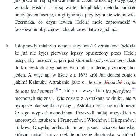
wnioski Historii i ile są warte, dokąd taka metoda podział
pracy (jeden tuszuje, drugi ignoruje, przy czym nie wie prawic
Czermaka, co czyni lewica Helcla) może zaprowadzić 
fałszowaniu obyczajów i charakterów, łatwo zgadnąć.
I doprawdy miałbym ochotę zacytować Czerniakowi (szkoda
że już nie żyje) pierwszy lepszy opuszczony przez Helcl
ustęp, aby unaocznić, jaki jest stosunek oczyszczonego tekst
do królewskich oryginałów. Pal diabli pruderie, przytoczę cho
jeden.
A więc np. w liście z r. 1675 król Jan donosi żonie 
jakimś Kałmuku Astrakanie, jako o ,,
le plus d
é
bauch
é
coqui
de tous les hommes
", który na wszystkich
les plus fines
niecnotach się zna". Tyle zostało z Astrakana w druku, ale 
rękopisie utaił się dalszy ciąg: ,,Astrakan jest takie nicdobrego
że tego wypisać niepodobna. Przeszedł hultaj wszystkich 
amorowych sztukach, i Francuzów, i Włochów, i Hiszpanów, 
Turków. Onegdaj oddawali mi oo. jezuici wiersze łacińskie
którymi opisali bardzo pięknie potrzebę chocimską, w któryc