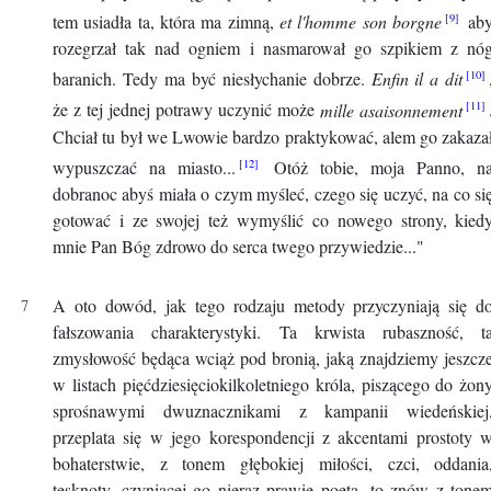
tem usiadła ta, która ma zimną,
et l'homme son borgne
ab
rozegrzał tak nad ogniem i nasmarował go szpikiem z nó
baranich. Tedy ma być niesłychanie dobrze.
Enfin il a dit
że z tej jednej potrawy uczynić może
mille asaisonnement
Chciał tu był we Lwowie bardzo praktykować, alem go zakaza
wypuszczać na miasto...
Otóż tobie, moja Panno, n
dobranoc abyś miała o czym myśleć, czego się uczyć, na co si
gotować i ze swojej też wymyślić co nowego strony, kied
mnie Pan Bóg zdrowo do serca twego przywiedzie..."
A oto dowód, jak tego rodzaju metody przyczyniają się d
fałszowania charakterystyki. Ta krwista rubaszność, t
zmysłowość będąca wciąż pod bronią, jaką znajdziemy jeszcz
w listach pięćdziesięciokilkoletniego króla, piszącego do żon
sprośnawymi dwuznacznikami z kampanii wiedeńskiej
przeplata się w jego korespondencji z akcentami prostoty 
bohaterstwie, z tonem głębokiej miłości, czci, oddania
tęsknoty, czyniącej go nieraz prawie poetą, to znów z tone