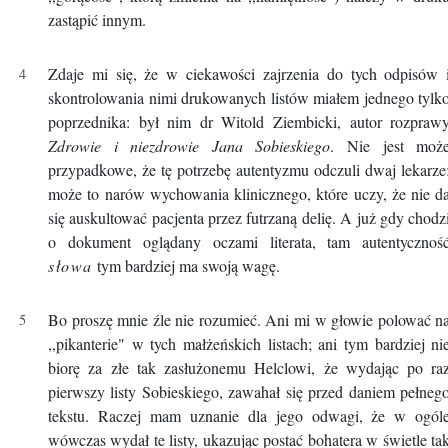
zastąpić innym.
Zdaje mi się, że w ciekawości zajrzenia do tych odpisów 
skontrolowania nimi drukowanych listów miałem jednego tylk
poprzednika: był nim dr Witold Ziembicki, autor rozpraw
Zdrowie i niezdrowie Jana Sobieskiego
. Nie jest moż
przypadkowe, że tę potrzebę autentyzmu odczuli dwaj lekarze
może to narów wychowania klinicznego, które uczy, że nie d
się auskultować pacjenta przez futrzaną delię. A już gdy chodz
o dokument oglądany oczami literata, tam autentycznoś
słowa
tym bardziej ma swoją wagę.
Bo proszę mnie źle nie rozumieć. Ani mi w głowie polować n
,,pikanterie" w tych małżeńskich listach; ani tym bardziej ni
biorę za złe tak zasłużonemu Helclowi, że wydając po ra
pierwszy listy Sobieskiego, zawahał się przed daniem pełneg
tekstu. Raczej mam uznanie dla jego odwagi, że w ogól
wówczas wydał te listy, ukazując postać bohatera w świetle ta