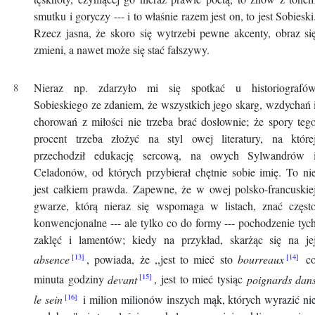
smutku i goryczy --- i to właśnie razem jest on, to jest Sobieski
Rzecz jasna, że skoro się wytrzebi pewne akcenty, obraz si
zmieni, a nawet może się stać fałszywy.
Nieraz np. zdarzyło mi się spotkać u historiografó
Sobieskiego ze zdaniem, że wszystkich jego skarg, wzdychań 
chorowań z miłości nie trzeba brać dosłownie; że spory teg
procent trzeba złożyć na styl owej literatury, na które
przechodził edukację sercową, na owych Sylwandrów 
Celadonów, od których przybierał chętnie sobie imię. To ni
jest całkiem prawda. Zapewne, że w owej polsko-francuskie
gwarze, którą nieraz się wspomaga w listach, znać częst
konwencjonalne --- ale tylko co do formy --- pochodzenie tyc
zaklęć i lamentów; kiedy na przykład, skarżąc się na je
absence
, powiada, że ,,jest to mieć sto
bourreaux
c
minuta godziny
devant
, jest to mieć tysiąc
poignards dan
le sein
i milion milionów inszych mąk, których wyrazić ni