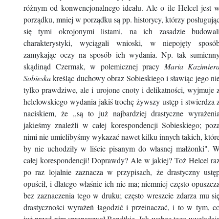
różnym od konwencjonalnego ideału. Ale o ile Helcel jest 
porządku, mniej w porządku są pp. historycy, którzy posługują
się tymi okrojonymi listami, na ich zasadzie budowal
charakterystyki, wyciągali wnioski, w niepojęty sposó
zamykając oczy na sposób ich wydania. Np. tak sumienn
skądinąd Czermak, w polemicznej pracy
Maria Kazimier
Sobieska
kreśląc duchowy obraz Sobieskiego i sławiąc jego ni
tylko prawdziwe, ale i urojone cnoty i delikatności, wyjmuje 
helclowskiego wydania jakiś trochę żywszy ustęp i stwierdza 
naciskiem, że ,,są to już najbardziej drastyczne wyrażeni
jakieśmy znaleźli w całej korespondencji Sobieskiego; poz
nimi nie umielibyśmy wykazać nawet kilku innych takich, któr
by nie uchodziły w liście pisanym do własnej małżonki". 
całej korespondencji! Doprawdy? Ale w jakiej? Toż Helcel ra
po raz lojalnie zaznacza w przypisach, że drastyczny ustę
opuścił, i dlatego właśnie ich nie ma; niemniej często opuszcz
bez zaznaczenia tego w druku; często wreszcie zdarza mu si
drastyczności wyrażeń łagodzić i przeinaczać, i to w tym, c
już przed nim spreparował Bandtkie. Jak wobec tego wyglądaj