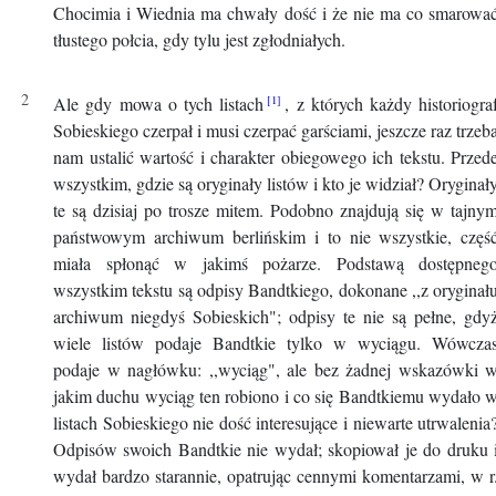
Chocimia i Wiednia ma chwały dość i że nie ma co smarowa
tłustego połcia, gdy tylu jest zgłodniałych.
Ale gdy mowa o tych listach
, z których każdy historiogra
Sobieskiego czerpał i musi czerpać garściami, jeszcze raz trzeb
nam ustalić wartość i charakter obiegowego ich tekstu. Przed
wszystkim, gdzie są oryginały listów i kto je widział? Oryginał
te są dzisiaj po trosze mitem. Podobno znajdują się w tajny
państwowym archiwum berlińskim i to nie wszystkie, częś
miała spłonąć w jakimś pożarze. Podstawą dostępneg
wszystkim tekstu są odpisy Bandtkiego, dokonane ,,z oryginał
archiwum niegdyś Sobieskich"; odpisy te nie są pełne, gdy
wiele listów podaje Bandtkie tylko w wyciągu. Wówcza
podaje w nagłówku: ,,wyciąg", ale bez żadnej wskazówki 
jakim duchu wyciąg ten robiono i co się Bandtkiemu wydało 
listach Sobieskiego nie dość interesujące i niewarte utrwalenia
Odpisów swoich Bandtkie nie wydał; skopiował je do druku 
wydał bardzo starannie, opatrując cennymi komentarzami, w r