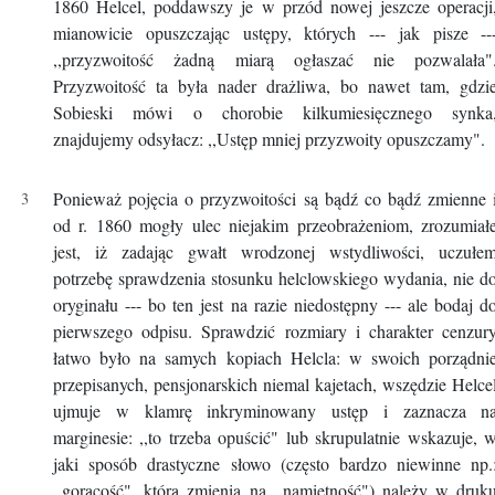
1860 Helcel, poddawszy je w przód nowej jeszcze operacji
mianowicie opuszczając ustępy, których --- jak pisze --
,,przyzwoitość żadną miarą ogłaszać nie pozwalała"
Przyzwoitość ta była nader drażliwa, bo nawet tam, gdzi
Sobieski mówi o chorobie kilkumiesięcznego synka
znajdujemy odsyłacz: ,,Ustęp mniej przyzwoity opuszczamy".
Ponieważ pojęcia o przyzwoitości są bądź co bądź zmienne 
od r. 1860 mogły ulec niejakim przeobrażeniom, zrozumiał
jest, iż zadając gwałt wrodzonej wstydliwości, uczułe
potrzebę sprawdzenia stosunku helclowskiego wydania, nie d
oryginału --- bo ten jest na razie niedostępny --- ale bodaj d
pierwszego odpisu. Sprawdzić rozmiary i charakter cenzur
łatwo było na samych kopiach Helcla: w swoich porządni
przepisanych, pensjonarskich niemal kajetach, wszędzie Helce
ujmuje w klamrę inkryminowany ustęp i zaznacza n
marginesie: ,,to trzeba opuścić" lub skrupulatnie wskazuje, 
jaki sposób drastyczne słowo (często bardzo niewinne np.
,,gorącość", którą zmienia na ,,namiętność") należy w druk