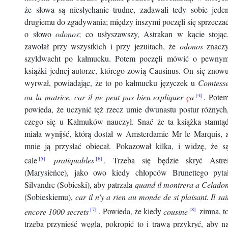
że słowa są niesłychanie trudne, zadawali tedy sobie jede
drugiemu do zgadywania; między inszymi poczęli się sprzecza
o słowo
odonos
; co usłyszawszy, Astrakan w kącie stojąc
zawołał przy wszystkich i przy jezuitach, że
odonos
znacz
szyldwacht po kałmucku. Potem poczęli mówić o pewny
książki jednej autorze, którego zowią Causinus. On się znow
wyrwał, powiadając, że to po kałmucku języczek u
Comtess
ou la matrice, car il ne peut pas bien expliquer
ç
a
. Pote
powieda, że uczynić tęż rzecz umie dwunastu postur różnych
czego się u Kałmuków nauczył. Snać że ta książka stamtą
miała wynijść, którą dostał w Amsterdamie Mr le Marquis, 
mnie ją przysłać obiecał. Pokazował kilka, i widzę, że s
cale
pratiquables
. Trzeba się będzie skryć Astre
(Marysieńce), jako owo kiedy chłopców Brunettego pyta
Silvandre (Sobieski), aby patrzała
quand il montrera a Celado
(Sobieskiemu),
car il n'y a rien au monde de si plaisant. Il sai
encore 1000 secrets
. Powieda, że kiedy
cousine
zimna, t
trzeba przynieść węgla, pokropić to i trawą przykryć, aby n