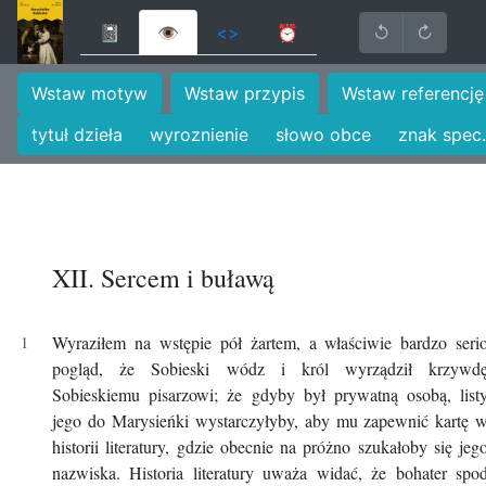
📓
👁
<>
⏰
↺
↻
Wstaw motyw
Wstaw przypis
Wstaw referencję
tytuł dzieła
wyroznienie
słowo obce
znak spec.
XII. Sercem i buławą
Wyraziłem na wstępie pół żartem, a właściwie bardzo seri
pogląd, że Sobieski wódz i król wyrządził krzywd
Sobieskiemu pisarzowi; że gdyby był prywatną osobą, list
jego do Marysieńki wystarczyłyby, aby mu zapewnić kartę 
historii literatury, gdzie obecnie na próżno szukałoby się jeg
nazwiska. Historia literatury uważa widać, że bohater spo