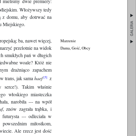
ad mieliśmy dwie premiery:
 Miejskim. Włożywszy tedy
tą z domu, aby dotrwać na
GALERIA
u Miejskiego.
opejską; ba, nawet więcej,
Marzenie
marzyć przelotnie na widok
Dama, Gość, Obcy
ch smukłych pań w długich
 jedwabne woale? Któż nie
anym drażniąco zapachem
w trans, jak sama
haef
z
 serce!). Takim właśnie
go włoskiego miasteczka
hała, narobiła --- na wpół
uf
, znów zagrała trąbka, i
 futurysta --- odleciała w
o powszednim miłostkom,
iecie. Ale rzecz jest dość