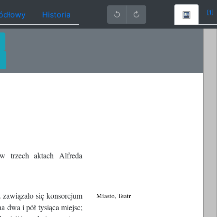
[1]
ródłowy
Historia
↺
↻
w trzech aktach Alfreda
ż zawiązało się konsorcjum
Miasto, Teatr
 dwa i pół tysiąca miejsc;