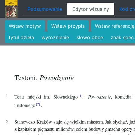
Podsumowanie
Edytor wizualny
Kod ź
Wstaw motyw
Wstaw przypis
Wstaw referencję
tytuł dzieła
wyroznienie
słowo obce
znak spec.
Powodzenie
Testoni,
Teatr miejski im. Słowackiego
:
Powodzenie
, komedia 
Testoniego
.
Stanowczo Kraków staje się wielkim miastem. Jak słychać, ju
z kapitałem piętnastu milionów, celem budowy gmachu opery na