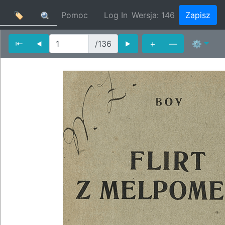
🏷
Pomoc
Log In
Wersja:
146
Zapisz
⇤
⯇
/136
⯈
＋
—
⚙