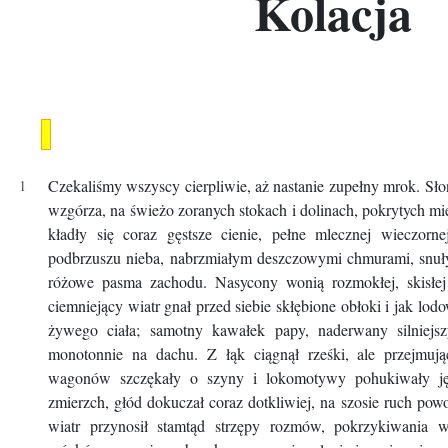
Kolacja
Czekaliśmy wszyscy cierpliwie, aż nastanie zupełny mrok. Sło
wzgórza, na świeżo zoranych stokach i dolinach, pokrytych m
kładły się coraz gęstsze cienie, pełne mlecznej wieczorn
podbrzuszu nieba, nabrzmiałym deszczowymi chmurami, snuły 
różowe pasma zachodu. Nasycony wonią rozmokłej, skisłej 
ciemniejący wiatr gnał przed siebie skłębione obłoki i jak lodo
żywego ciała; samotny kawałek papy, naderwany silniejs
monotonnie na dachu. Z łąk ciągnął rześki, ale przejmują
wagonów szczękały o szyny i lokomotywy pohukiwały jęk
zmierzch, głód dokuczał coraz dotkliwiej, na szosie ruch powo
wiatr przynosił stamtąd strzępy rozmów, pokrzykiwania 