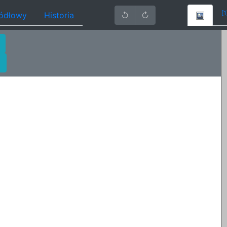
[1
ródłowy
Historia
↺
↻