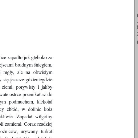
GA
ńce zapadło już głęboko za
iejscami brudnym śniegiem,
ej mgły, ale na obwisłym
się jeszcze gdzieniegdzie
ziemi, porywisty i jakby
wate ostrze przenikał aż do
zym podmuchem, klekotał
cy chłód, w dolinie koła
liwie. Zapadał wilgotny
li zamierał. Coraz rzadziej
woźniców, urywany turkot