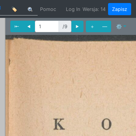
]
🏷
Pomoc
Log In
Wersja:
14
Zapisz
⇤
⯇
/9
⯈
＋
—
⚙