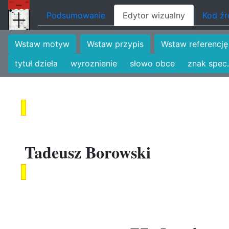
Podsumowanie
Edytor wizualny
Kod ź
Wstaw motyw
Wstaw przypis
Wstaw referencję
tytuł dzieła
wyroznienie
słowo obce
znak spec.
Tadeusz Borowski