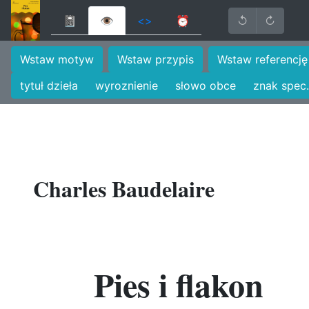
📓
👁
<>
⏰
↺
↻
Wstaw motyw
Wstaw przypis
Wstaw referencję
tytuł dzieła
wyroznienie
słowo obce
znak spec.
Charles Baudelaire
Pies i flakon