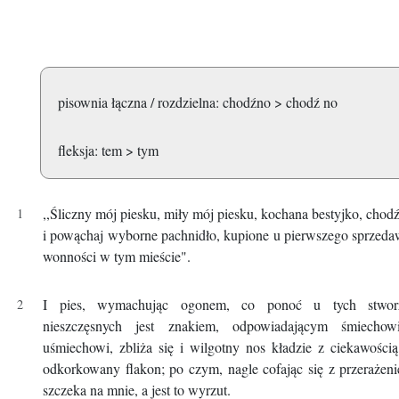
pisownia łączna / rozdzielna: chodźno > chodź no
fleksja: tem > tym
,,Śliczny mój piesku, miły mój piesku, kochana bestyjko, chod
i powąchaj wyborne pachnidło, kupione u pierwszego sprzed
wonności w tym mieście".
I pies, wymachując ogonem, co ponoć u tych stwor
nieszczęsnych jest znakiem, odpowiadającym śmiechow
uśmiechowi, zbliża się i wilgotny nos kładzie z ciekawości
odkorkowany flakon; po czym, nagle cofając się z przerażen
szczeka na mnie, a jest to wyrzut.