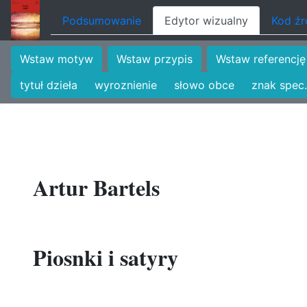
Podsumowanie
Edytor wizualny
Kod ź
Wstaw motyw
Wstaw przypis
Wstaw referencję
tytuł dzieła
wyroznienie
słowo obce
znak spec.
Artur Bartels
Piosnki i satyry