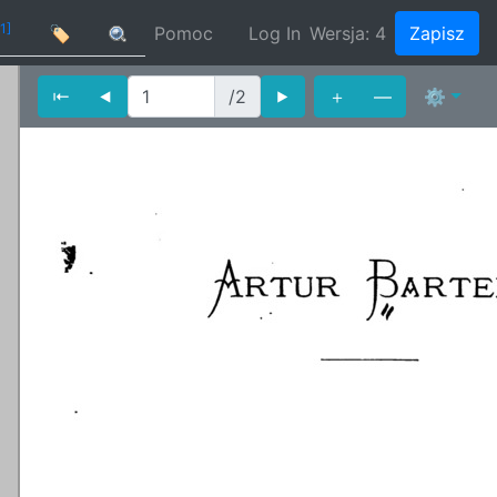
[1]
🏷
Pomoc
Log In
Wersja:
4
Zapisz
⇤
⯇
/2
⯈
＋
—
⚙