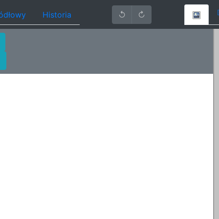
ródłowy
Historia
↺
↻