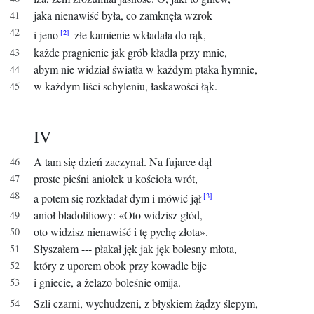
jaka nienawiść była, co zamknęła wzrok
i jeno
złe kamienie wkładała do rąk,
każde pragnienie jak grób kładła przy mnie,
abym nie widział światła w każdym ptaka hymnie,
w każdym liści schyleniu, łaskawości łąk.
IV
A tam się dzień zaczynał. Na fujarce dął
proste pieśni aniołek u kościoła wrót,
a potem się rozkładał dym i mówić jął
anioł bladoliliowy: «Oto widzisz głód,
oto widzisz nienawiść i tę pychę złota».
Słyszałem --- płakał jęk jak jęk bolesny młota,
który z uporem obok przy kowadle bije
i gniecie, a żelazo boleśnie omija.
Szli czarni, wychudzeni, z błyskiem żądzy ślepym,