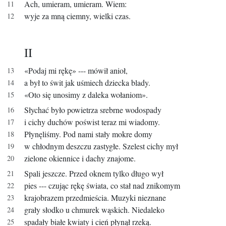
Ach, umieram, umieram. Wiem:
wyje za mną ciemny, wielki czas.
II
«Podaj mi rękę» --- mówił anioł,
a był to świt jak uśmiech dziecka blady.
«Oto się unosimy z daleka wołaniom».
Słychać było powietrza srebrne wodospady
i cichy duchów poświst teraz mi wiadomy.
Płynęliśmy.
Pod nami stały mokre domy
w chłodnym deszczu zastygłe. Szelest cichy mył
zielone okiennice i dachy znajome.
Spali jeszcze. Przed oknem tylko długo wył
pies --- czując rękę świata, co stał nad znikomym
krajobrazem przedmieścia. Muzyki nieznane
grały słodko u chmurek wąskich. Niedaleko
spadały białe kwiaty i cień płynął rzeką.