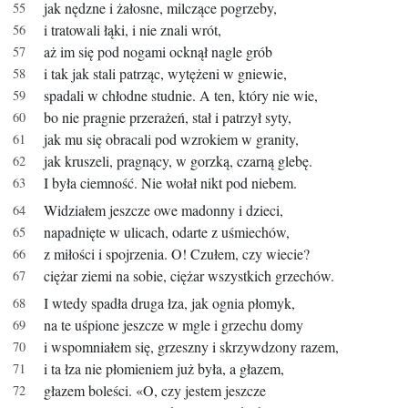
jak nędzne i żałosne, milczące pogrzeby,
i tratowali łąki, i nie znali wrót,
aż im się pod nogami ocknął nagle grób
i tak jak stali patrząc, wytężeni w gniewie,
spadali w chłodne studnie
. A ten, który nie wie,
bo nie pragnie przerażeń, stał i patrzył syty,
jak mu się obracali pod wzrokiem w granity,
jak kruszeli, pragnący, w gorzką, czarną glebę.
I była ciemność. Nie wołał nikt pod niebem.
Widziałem jeszcze owe madonny i dzieci,
napadnięte w ulicach, odarte z uśmiechów,
z miłości i spojrzenia. O! Czułem, czy wiecie?
ciężar ziemi na sobie, ciężar wszystkich grzechów.
I wtedy spadła druga łza, jak ognia płomyk,
na te uśpione jeszcze w mgle i grzechu domy
i wspomniałem się, grzeszny i skrzywdzony razem,
i ta łza nie płomieniem już była, a głazem,
głazem boleści.
«O, czy jestem jeszcze