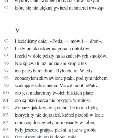
wykołysane światłem łodyżki snów bożych,
które się nie ulękną gwiazd ni śmierci trwożą».
V
I lecieliśmy dalej. «Podaj --- mówił --- dłoń».
I szły potoki iskier na górach obłoków,
i rzeki w dole pełzły na kształt siwych smoków.
Nie śpiewali już ludzie ani krople łez
nie parzyły mi dłoni. Było cicho.
Wtedy
zobaczyłem skrwawione ptaki, pod tym niebem
szukające schronienia. Mówił anioł: «Patrz,
oto jest nadaremny twoich bliskich płacz,
oto są ptaki serca nie przyjęte w miłość.
Zobacz, jak krwawią cicho. Ile to ich było,
których ty nie dojrzałeś, któreś przebił w locie
i nim cię doścignęły, nim osiadły w tobie,
były jeszcze grające pieśni, a już w grobie.
Oto ulatywały ptaki dobre, miłe