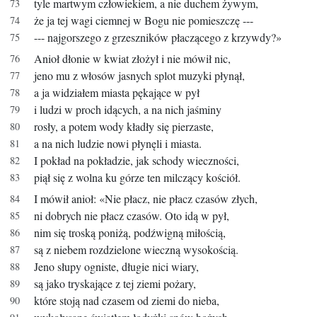
tyle martwym człowiekiem, a nie duchem żywym,
że ja tej wagi ciemnej w Bogu nie pomieszczę ---
--- najgorszego z grzeszników płaczącego z krzywdy?»
Anioł dłonie w kwiat złożył i nie mówił nic,
jeno mu z włosów jasnych splot muzyki płynął,
a ja widziałem miasta pękające w pył
i ludzi w proch idących, a na nich jaśminy
rosły, a potem wody kładły się pierzaste,
a na nich ludzie nowi płynęli i miasta.
I pokład na pokładzie, jak schody wieczności,
piął się z wolna ku górze ten milczący kościół.
I mówił anioł: «Nie płacz, nie płacz czasów złych,
ni dobrych nie płacz czasów. Oto idą w pył,
nim się troską poniżą, podźwigną miłością,
są z niebem rozdzielone wieczną wysokością.
Jeno słupy ogniste, długie nici wiary,
są jako tryskające z tej ziemi pożary,
które stoją nad czasem od ziemi do nieba,