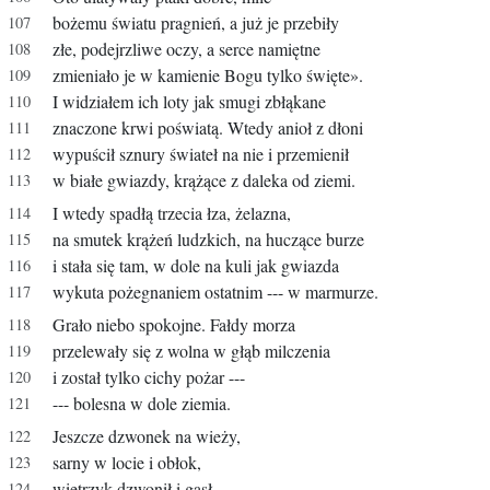
bożemu światu pragnień, a już je przebiły
złe, podejrzliwe oczy, a serce namiętne
zmieniało je w kamienie Bogu tylko święte».
I widziałem ich loty jak smugi zbłąkane
znaczone krwi poświatą. Wtedy anioł z dłoni
wypuścił sznury świateł na nie i przemienił
w białe gwiazdy, krążące z daleka od ziemi.
I wtedy spadłą trzecia łza, żelazna,
na smutek krążeń ludzkich, na huczące burze
i stała się tam, w dole na kuli jak gwiazda
wykuta pożegnaniem ostatnim --- w marmurze.
Grało niebo spokojne. Fałdy morza
przelewały się z wolna w głąb milczenia
i został tylko cichy pożar ---
--- bolesna w dole ziemia.
Jeszcze dzwonek na wieży,
sarny w locie i obłok,
wietrzyk dzwonił i gasł.