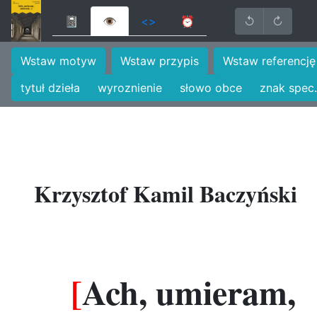
📓
👁
<>
⏰
↺
↻
Wstaw motyw
Wstaw przypis
Wstaw referencję
tytuł dzieła
wyroznienie
słowo obce
znak spec.
Krzysztof Kamil Baczyński
[
Ach, umieram,