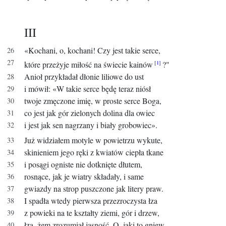
III
«Kochani, o, kochani! Czy jest takie serce,
które przeżyje miłość na świecie kainów
?"
Anioł przykładał dłonie liliowe do ust
i mówił: «W takie serce będę teraz niósł
twoje zmęczone imię, w proste serce Boga,
co jest jak gór zielonych dolina dla owiec
i jest jak sen nagrzany i biały grobowiec».
Już widziałem motyle w powietrzu wykute,
skinieniem jego ręki z kwiatów ciepła tkane
i posągi ogniste nie dotknięte dłutem,
rosnące, jak je wiatry składały, i same
gwiazdy na strop puszczone jak litery praw.
I spadła wtedy pierwsza przezroczysta łza
z powieki na te kształty ziemi, gór i drzew,
łza, żem zrozumiał jasność. O, jaki to gniew,