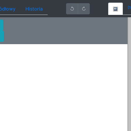
[1
ródłowy
Historia
↺
↻