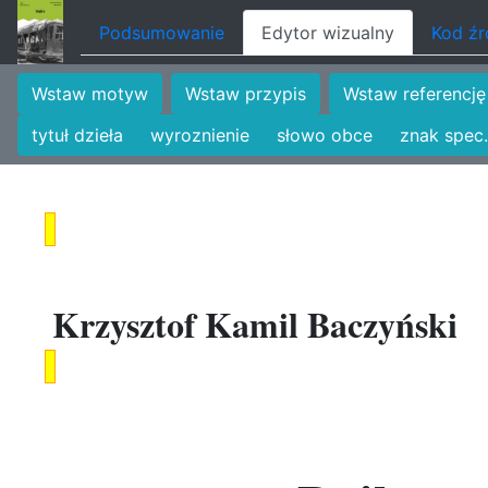
Podsumowanie
Edytor wizualny
Kod ź
Wstaw motyw
Wstaw przypis
Wstaw referencję
tytuł dzieła
wyroznienie
słowo obce
znak spec.
Krzysztof Kamil Baczyński