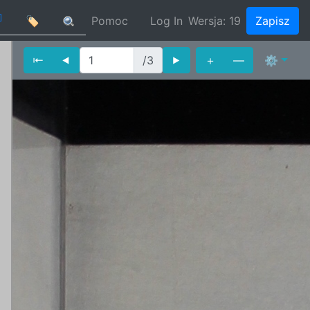
]
🏷
Pomoc
Log In
Wersja:
19
Zapisz
⇤
⯇
/3
⯈
＋
—
⚙