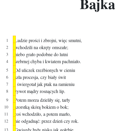
Bajka
Ludzie prości i zbrojni, więc smutni,
wchodzili na okręty omszałe;
niebo grało podobne do lutni
srebrnej chyba i kwiatem pachniało.
Od uliczek rzeźbionych w cieniu
szła procesja, czy biały świt
i świergotał jak ptak na ramieniu
żywot mądry rosnących lip.
Potem morza dzieliły się, tarły
szorstką skórą bokiem o bok;
coś wchodziło, a potem marło,
nie odgadnąć: przez dzień czy rok.
Gwiazdy były nisko jak gołębie.