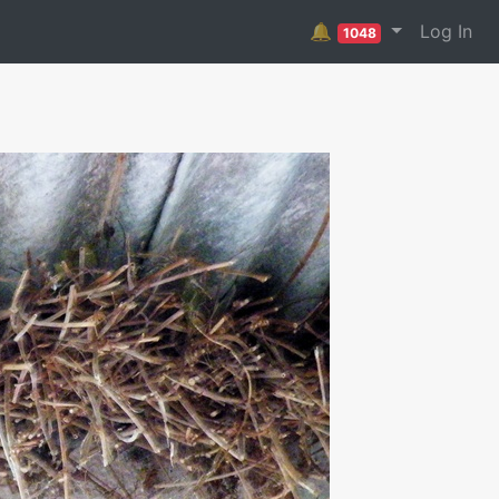
🔔
Log In
1048